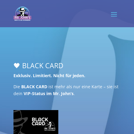
🖤 BLACK CARD
Exklusiv. Limitiert. Nicht für jeden.
Die
BLACK CARD
ist mehr als nur eine Karte – sie ist
dein
VIP-Status im Mr. John’s
.